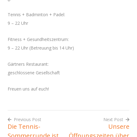
Tennis + Badminton + Padel:
9 – 22 Uhr
Fitness + Gesundheitszentrum:
9 – 22 Uhr (Betreuung bis 14 Uhr)
Gärtners Restaurant:
geschlossene Gesellschaft
Freuen uns auf euch!
Previous Post
Next Post
Die Tennis-
Unsere
Beitrags-
Sommerrunde ist
Öffnungszeiten über