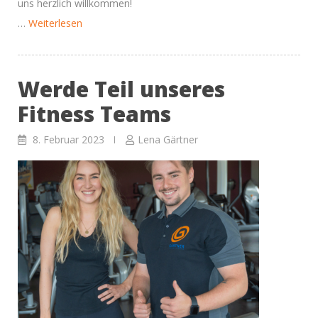
uns herzlich willkommen!
“Tennisspaß
…
Weiterlesen
in
den
Werde Teil unseres
Osterferien”
Fitness Teams
8. Februar 2023
Lena Gärtner