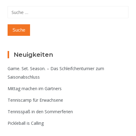
Auswahl”
Suche
nach:
Neuigkeiten
Game. Set. Season. – Das Schleifchenturnier zum
Saisonabschluss
Mittag machen im Gärtners
Tenniscamp für Erwachsene
Tennisspaß in den Sommerferien
Pickleball is Calling