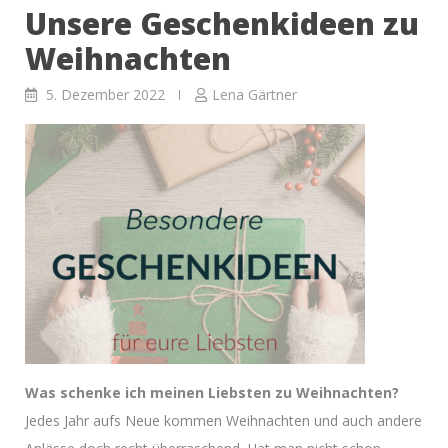
Unsere Geschenkideen zu
Tennisplatz
der
Weihnachten
Zukunft
5. Dezember 2022
Lena Gärtner
–
Jetzt
auch
bei
uns!”
Was schenke ich meinen Liebsten zu Weihnachten?
Jedes Jahr aufs Neue kommen Weihnachten und auch andere