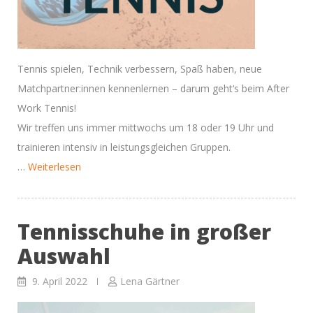
Tennis spielen, Technik verbessern, Spaß haben, neue
Matchpartner:innen kennenlernen – darum geht‘s beim After
Work Tennis!
Wir treffen uns immer mittwochs um 18 oder 19 Uhr und
trainieren intensiv in leistungsgleichen Gruppen.
“After
…
Weiterlesen
Work
Tennis
Tennisschuhe in großer
–
immer
Auswahl
mittwochs”
9. April 2022
Lena Gärtner