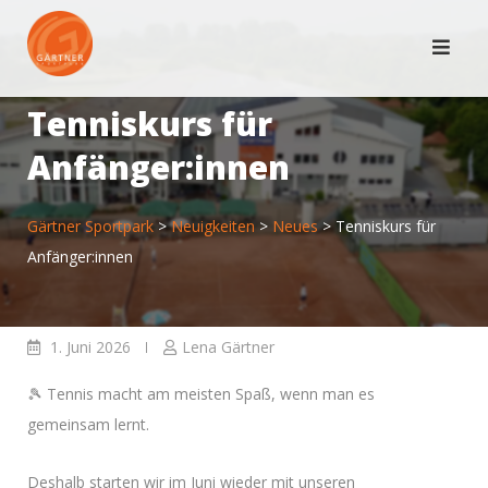
Skip
to
content
Tenniskurs für
Anfänger:innen
Gärtner Sportpark
>
Neuigkeiten
>
Neues
>
Tenniskurs für
Anfänger:innen
1. Juni 2026
Lena Gärtner
🎾 Tennis macht am meisten Spaß, wenn man es
gemeinsam lernt.
Deshalb starten wir im Juni wieder mit unseren