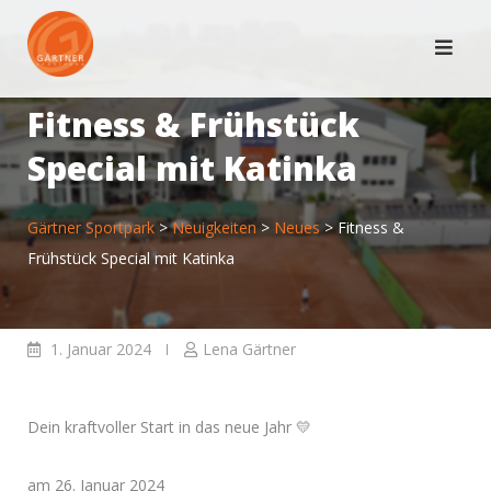
Skip
to
content
Fitness & Frühstück
Special mit Katinka
Gärtner Sportpark
>
Neuigkeiten
>
Neues
>
Fitness &
Frühstück Special mit Katinka
1. Januar 2024
Lena Gärtner
Dein kraftvoller Start in das neue Jahr 💛
am 26. Januar 2024