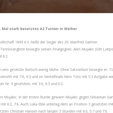
Mal stark besetztes A2 Turnier in Weiher
lschaft 1899 e.V. heißt der Sieger des 29. Manfred Gärtner
ennisrangliste besiegte seinen Finalgegner, Alen Mujakic (GW Luitpo
 6:2.
on eins gesetzte Bertsch wenig Mühe. Ohne Satzverlust besiegte er: 
teinorth mit 7:6, 6:3 und im Viertelfinale Nino Toto mit 5:3 Aufgabe 
an Nr. 4 gesetzten, mit 3:6, 6:3 und 6:2.
 Alen Mujakic. In der ersten Runde gewann Mujakic gegen Sebastian Ga
tz mit 6:2, 7:6. Auch Luka Eble unterlag dem an Position 3 gesetzten mit
etzten Christian Hansen nach langen 3 Stunden mit 6:0, 5:7 und 7:6.