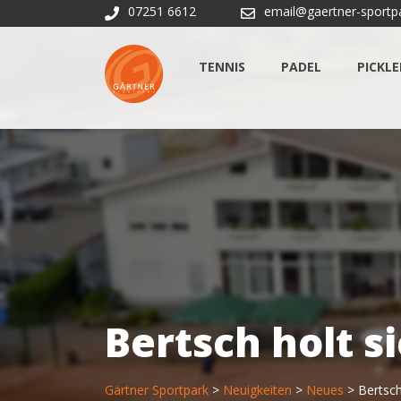
Skip
07251 6612
email@gaertner-sportp
to
content
TENNIS
PADEL
PICKL
Bertsch holt s
Gärtner Sportpark
>
Neuigkeiten
>
Neues
>
Bertsch