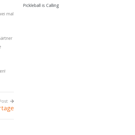
Pickleball is Calling
wei mal
Gärtner
e
en!
Post
rtage