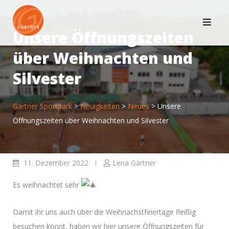
Skip
to
Unsere Öffnungszeiten
content
über Weihnachten und
Silvester
Gärtner Sportpark
>
Neuigkeiten
>
Neues
>
Unsere
Öffnungszeiten über Weihnachten und Silvester
11. Dezember 2022
Lena Gärtner
Es weihnachtet sehr
Damit ihr uns auch über die Weihnachstfeiertage fleißig
besuchen könnt, haben wir hier unsere Öffnungszeiten für