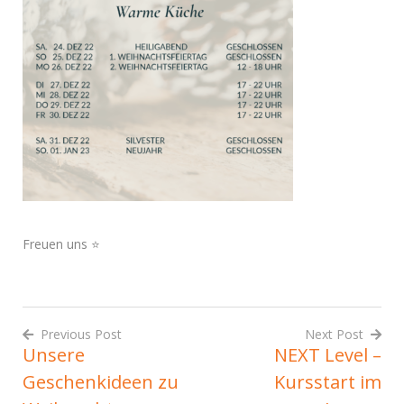
Freuen uns
⭐️
Previous Post
Next Post
Unsere
NEXT Level –
Beitrags-
Geschenkideen zu
Kursstart im
Navigation