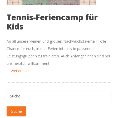
Tennis-Feriencamp für
Kids
An all unsere kleinen und großen Nachwuchstalente ! Tolle
Chance für euch, in den Ferien intensiv in passenden
Leistungsgruppen zu trainieren. Auch Anfänger:innen sind bei
uns herzlich willkommen!
“Tennisspaß
…
Weiterlesen
in
den
Faschingsferien”
Suche
nach: