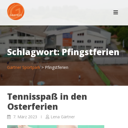
Skip
to
content
Schlagwort:
Pfingstferien
Gärtner Sportpark
>
Pfingstferien
Tennisspaß in den
Osterferien
7. März 2023
Lena Gärtner