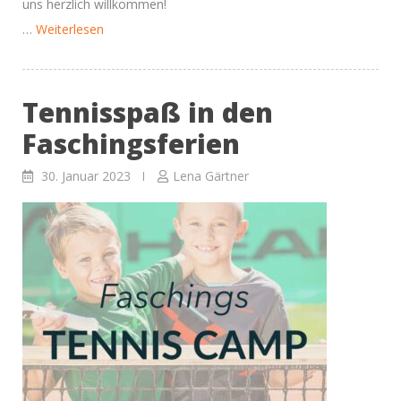
uns herzlich willkommen!
“Tennisspaß
…
Weiterlesen
in
den
Tennisspaß in den
Osterferien”
Faschingsferien
30. Januar 2023
Lena Gärtner