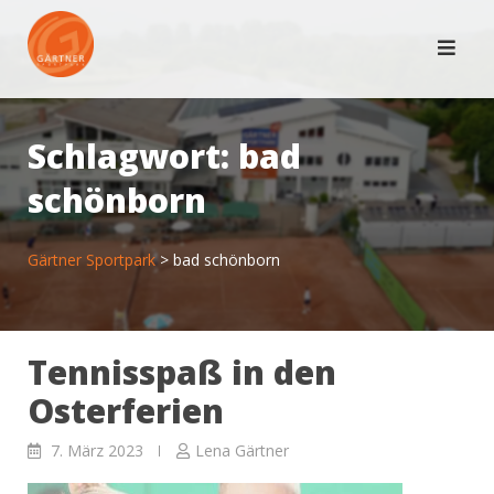
Skip
to
content
Schlagwort:
bad
schönborn
Gärtner Sportpark
>
bad schönborn
Tennisspaß in den
Osterferien
7. März 2023
Lena Gärtner