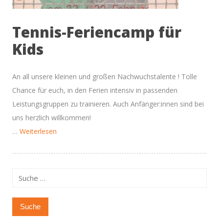
Tennis-Feriencamp für
Kids
An all unsere kleinen und großen Nachwuchstalente ! Tolle
Chance für euch, in den Ferien intensiv in passenden
Leistungsgruppen zu trainieren. Auch Anfänger:innen sind bei
uns herzlich willkommen!
“Tennisspaß
…
Weiterlesen
in
den
Faschingsferien”
Suche
nach: