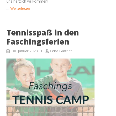
uns herzlich willkommen!
“Tennisspaß
…
Weiterlesen
in
den
Tennisspaß in den
Osterferien”
Faschingsferien
30. Januar 2023
Lena Gärtner