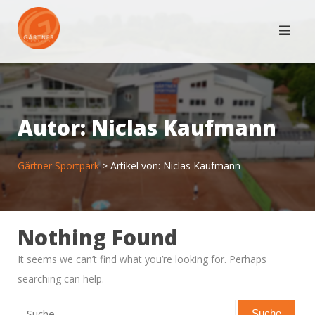
Skip
to
content
Autor:
Niclas Kaufmann
Gärtner Sportpark
>
Artikel von: Niclas Kaufmann
Nothing Found
It seems we can’t find what you’re looking for. Perhaps
searching can help.
Suche